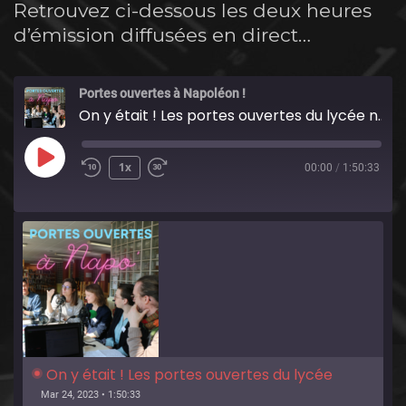
Retrouvez ci-dessous les deux heures
d’émission diffusées en direct…
Portes ouvertes à Napoléon !
On y était ! Les portes ouvertes du lycée napoléon édition 2023
Play
1x
00:00
/
1:50:33
Episode
On y était ! Les portes ouvertes du lycée 
napoléon édition 2023
Mar 24, 2023 • 1:50:33