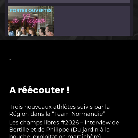
On y était ! - Les Portes ouvertes du lycée 
-
Napoléon
Mar 24, 2022 • 2:00:57
A réécouter !
Trois nouveaux athlètes suivis par la
Région dans la “Team Normandie”
Les champs libres #2026 – Interview de
Bertille et de Philippe (Du jardin à la
bouche, exploitation maraîchère)