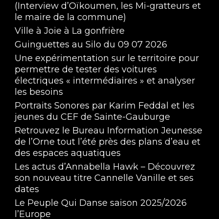
(Interview d’Oïkoumen, les Mi-gratteurs et
le maire de la commune)
Ville à Joie à La gonfrière
Guinguettes au Silo du 09 07 2026
Une expérimentation sur le territoire pour
permettre de tester des voitures
électriques « intermédiaires » et analyser
Interview de Damien de Zone 61
les besoins
May 15, 2024 • 11:52
Portraits Sonores par Karim Feddal et les
jeunes du CEF de Sainte-Gauburge
Retrouvez le Bureau Information Jeunesse
de l’Orne tout l’été près des plans d’eau et
des espaces aquatiques
Les actus d’Annabella Hawk – Découvrez
son nouveau titre Cannelle Vanille et ses
dates
Carrefour Jeunesse - Edition 2024 !
Le Peuple Qui Danse saison 2025/2026
May 6, 2024 • 1:49:08
l’Europe