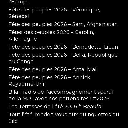
l’Europe
Fête des peuples 2026 – Véronique,
Sénégal
Fête des peuples 2026 – Sam, Afghanistan
Fêtes des peuples 2026 – Carolin,
Allemagne
Fête des peuples 2026 – Bernadette, Liban
Ma Nénette Carbure au CO2 - Saison 8 #07
Fête des peuples 2026 – Bella, République
May 26, 2025 • 1:27:13
du Congo
Fête des peuples 2026 – Anta, Mali
Fête des peuples 2026 – Annick,
Royaume-Uni
Bilan radio de l’accompagnement sportif
de la MJC avec nos partenaires ! #2026
Les Terrasses de l’été 2026 à Beaufai
Tout l’été, rendez-vous aux guinguettes du
Silo