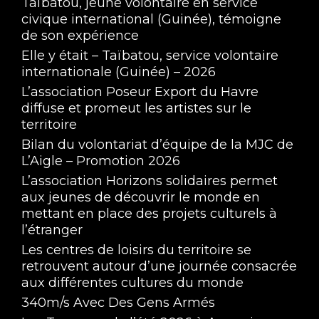
Taïbatou, jeune volontaire en service
civique international (Guinée), témoigne
de son expérience
Elle y était – Taïbatou, service volontaire
internationale (Guinée) – 2026
L’association Poseur Export du Havre
diffuse et promeut les artistes sur le
territoire
Ma Nenette Carbure au CO2 Saison 9 #03
Bilan du volontariat d’équipe de la MJC de
Jan 27, 2026 • 1:34:20
L’Aigle – Promotion 2026
L’association Horizons solidaires permet
aux jeunes de découvrir le monde en
mettant en place des projets culturels à
l’étranger
Les centres de loisirs du territoire se
retrouvent autour d’une journée consacrée
aux différentes cultures du monde
Ma Nénette Carbure au CO2 - Saison 9 #02
340m/s Avec Des Gens Armés
Dec 22, 2025 • 1:27:04