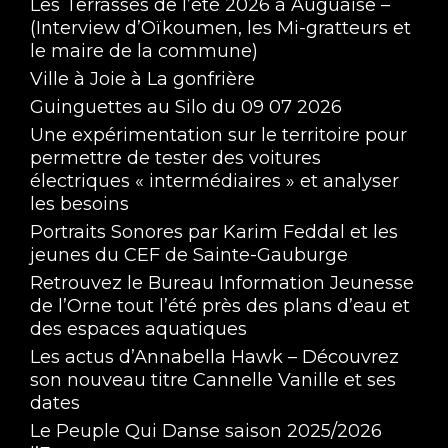
Les Terrasses de l’été 2026 à Auguaise –
(Interview d’Oïkoumen, les Mi-gratteurs et
le maire de la commune)
Ville à Joie à La gonfrière
Guinguettes au Silo du 09 07 2026
Une expérimentation sur le territoire pour
permettre de tester des voitures
électriques « intermédiaires » et analyser
Ma Nénette Carbure au CO2 - Saison 9 #01
les besoins
Nov 26, 2025 • 1:17:20
Portraits Sonores par Karim Feddal et les
jeunes du CEF de Sainte-Gauburge
Retrouvez le Bureau Information Jeunesse
de l’Orne tout l’été près des plans d’eau et
des espaces aquatiques
Les actus d’Annabella Hawk – Découvrez
son nouveau titre Cannelle Vanille et ses
dates
Ma Nénette Carbure au CO2 - Saison 8 #08
Le Peuple Qui Danse saison 2025/2026
Jun 30, 2025 • 1:37:00