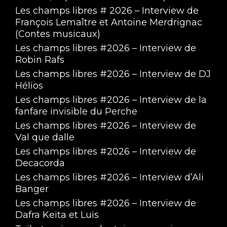
Les champs libres # 2026 – Interview de
François Lemaître et Antoine Merdrignac
(Contes musicaux)
Les champs libres #2026 – Interview de
Robin Rafs
Les champs libres #2026 – Interview de DJ
Hélios
Ma Nénette Carbure au CO2 Saison 9 #05
Les champs libres #2026 – Interview de la
Mar 23, 2026 • 1:33:29
fanfare invisible du Perche
Les champs libres #2026 – Interview de
Val que dalle
Les champs libres #2026 – Interview de
Decacorda
Les champs libres #2026 – Interview d’Ali
Banger
Les champs libres #2026 – Interview de
Ma Nénette Carbure au CO2 Saison 9 #04
Dafra Keita et Luis
Feb 23, 2026 • 1:28:59