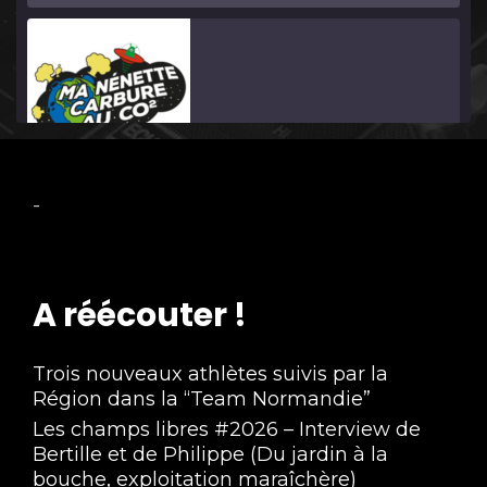
Ma Nénette Carbure au CO2 Saison 9 #07
-
May 25, 2026 • 1:31:01
A réécouter !
Trois nouveaux athlètes suivis par la
Région dans la “Team Normandie”
Les champs libres #2026 – Interview de
Ma Nénette Carbure au CO2 Saison 9 #06
Bertille et de Philippe (Du jardin à la
Apr 27, 2026 • 30:30
bouche, exploitation maraîchère)