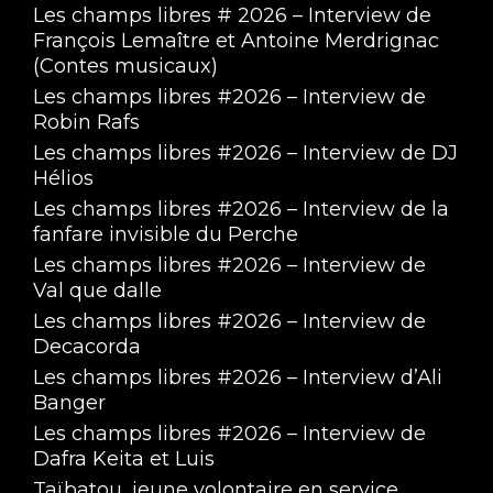
Les champs libres # 2026 – Interview de
François Lemaître et Antoine Merdrignac
(Contes musicaux)
Les champs libres #2026 – Interview de
Robin Rafs
Les champs libres #2026 – Interview de DJ
Hélios
Retour sur la semaine avec Lucille Jouaux, 
Les champs libres #2026 – Interview de la
adjointe de direction à l'Adapei 27
Apr 30, 2025 • 3:07
fanfare invisible du Perche
Les champs libres #2026 – Interview de
Val que dalle
Les champs libres #2026 – Interview de
Decacorda
Les champs libres #2026 – Interview d’Ali
Banger
Les champs libres #2026 – Interview de
Vote du prix liberté
Dafra Keita et Luis
Apr 9, 2025 • 2:02:58
Taïbatou, jeune volontaire en service