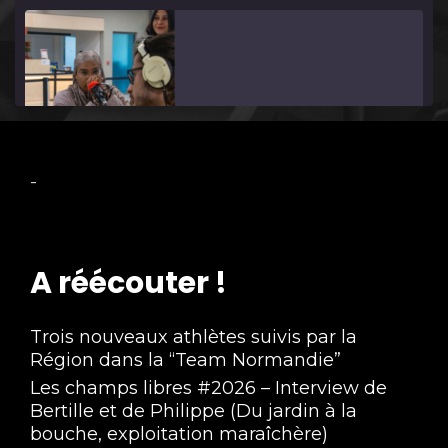
Retour sur la semaine avec Hélène Seijas de 
-
l'association Ysos
Apr 30, 2025 • 3:35
A réécouter !
Trois nouveaux athlètes suivis par la
Région dans la “Team Normandie”
Les champs libres #2026 – Interview de
Micro-trottoir avec Hugo Marie, de l'IME 
Bertille et de Philippe (Du jardin à la
Ségur
Apr 30, 2025 • 3:52
bouche, exploitation maraîchère)