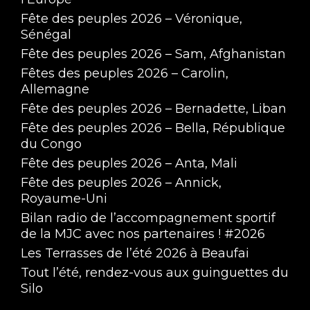
Fête des peuples 2026 – Véronique,
Sénégal
Fête des peuples 2026 – Sam, Afghanistan
Fêtes des peuples 2026 – Carolin,
Allemagne
Fête des peuples 2026 – Bernadette, Liban
Interview d'Hadja Idrissa Bah par les enfants 
Fête des peuples 2026 – Bella, République
du complexe scolaire Saint Jean Foch
Mar 21, 2025 • 44:21
du Congo
Fête des peuples 2026 – Anta, Mali
Fête des peuples 2026 – Annick,
Royaume-Uni
Bilan radio de l’accompagnement sportif
de la MJC avec nos partenaires ! #2026
Les Terrasses de l’été 2026 à Beaufai
Tout l’été, rendez-vous aux guinguettes du
Silo