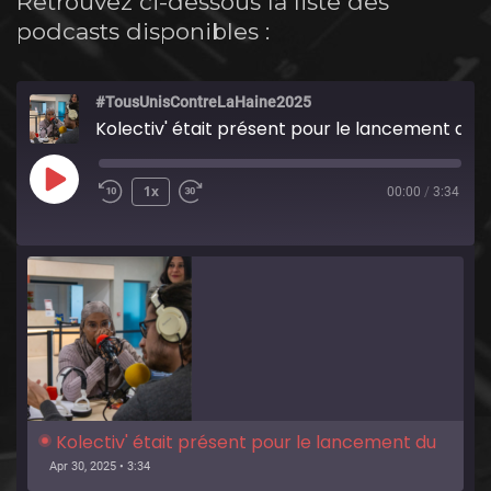
Retrouvez ci-dessous la liste des
podcasts disponibles :
#TousUnisContreLaHaine2025
Kolectiv' était présent pour le lancement du Prix Liberté 2025 !
Play
1x
00:00
/
3:34
Episode
Kolectiv' était présent pour le lancement du 
Prix Liberté 2025 !
Apr 30, 2025 • 3:34