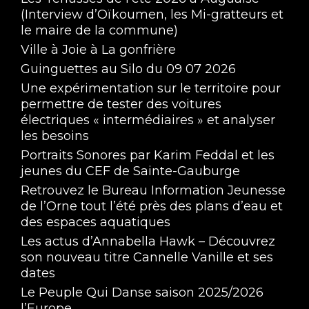
(Interview d’Oïkoumen, les Mi-gratteurs et
le maire de la commune)
Ville à Joie à La gonfrière
Guinguettes au Silo du 09 07 2026
Une expérimentation sur le territoire pour
permettre de tester des voitures
électriques « intermédiaires » et analyser
Interview de Michel Hillion et Yoann Néris, 
les besoins
membres de la Commission Éthique et 
Mar 27, 2025 • 14:50
Citoyenneté, du District de l'Orne de football
Portraits Sonores par Karim Feddal et les
jeunes du CEF de Sainte-Gauburge
Retrouvez le Bureau Information Jeunesse
de l’Orne tout l’été près des plans d’eau et
des espaces aquatiques
Les actus d’Annabella Hawk – Découvrez
son nouveau titre Cannelle Vanille et ses
dates
Interview de Jean-Baptiste Bonnet, 
réalisateur de Save our souls
Le Peuple Qui Danse saison 2025/2026
Mar 26, 2025 • 18:44
l’Europe