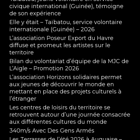
civique international (Guinée), témoigne
de son expérience
Elle y était – Taïbatou, service volontaire
internationale (Guinée) – 2026
L’association Poseur Export du Havre
diffuse et promeut les artistes sur le
territoire
Trois jeunes de l'IME Ségur participent à un 
Bilan du volontariat d’équipe de la MJC de
quiz sur le football
Mar 27, 2025 • 8:46
L’Aigle – Promotion 2026
L’association Horizons solidaires permet
aux jeunes de découvrir le monde en
mettant en place des projets culturels à
l’étranger
Les centres de loisirs du territoire se
retrouvent autour d’une journée consacrée
aux différentes cultures du monde
Mehdi Afif nous parle du dispositif Football 
340m/s Avec Des Gens Armés
Partagé à L'Aigle
Mar 27, 2025 • 4:08
Les Terrasses de l’été 2026 à Auguaise –