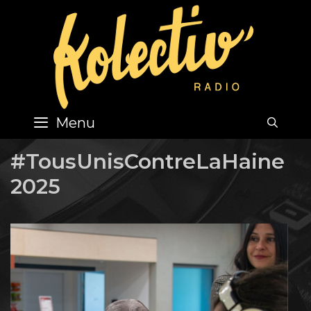
Skip
to
content
Menu
SEA
#TousUnisContreLaHaine
2025