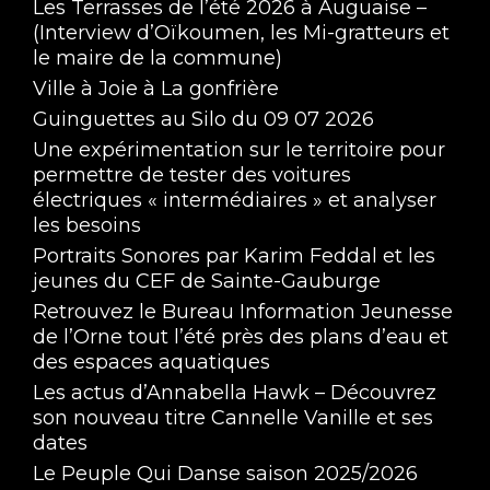
Les Terrasses de l’été 2026 à Auguaise –
(Interview d’Oïkoumen, les Mi-gratteurs et
le maire de la commune)
Ville à Joie à La gonfrière
Guinguettes au Silo du 09 07 2026
Une expérimentation sur le territoire pour
permettre de tester des voitures
électriques « intermédiaires » et analyser
Forum des associations 2025 - Interview de 
les besoins
Risl'Adventure
Sep 11, 2025 • 3:45
Portraits Sonores par Karim Feddal et les
jeunes du CEF de Sainte-Gauburge
Retrouvez le Bureau Information Jeunesse
de l’Orne tout l’été près des plans d’eau et
des espaces aquatiques
Les actus d’Annabella Hawk – Découvrez
son nouveau titre Cannelle Vanille et ses
dates
Forum des associations 2025 - Interview du 
Secours catholique du pays de L'Aigle
Le Peuple Qui Danse saison 2025/2026
Sep 11, 2025 • 5:14