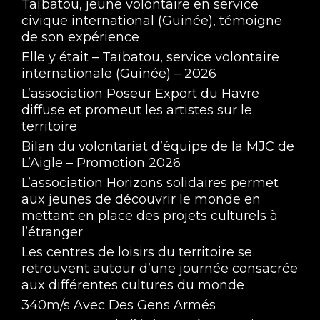
Taïbatou, jeune volontaire en service
civique international (Guinée), témoigne
de son expérience
Elle y était – Taïbatou, service volontaire
internationale (Guinée) – 2026
L’association Poseur Export du Havre
diffuse et promeut les artistes sur le
territoire
Forum des associations 2025 - Interview de 
Bilan du volontariat d’équipe de la MJC de
Sororité Aiglonne
Sep 11, 2025 • 11:44
L’Aigle – Promotion 2026
L’association Horizons solidaires permet
aux jeunes de découvrir le monde en
mettant en place des projets culturels à
l’étranger
Les centres de loisirs du territoire se
retrouvent autour d’une journée consacrée
aux différentes cultures du monde
Forum des associations 2025 - Interview du 
340m/s Avec Des Gens Armés
club de rugby de L'Aigle
Sep 11, 2025 • 6:03