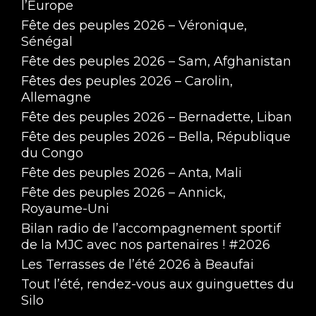
l’Europe
Fête des peuples 2026 – Véronique,
Sénégal
Fête des peuples 2026 – Sam, Afghanistan
Fêtes des peuples 2026 – Carolin,
Allemagne
Fête des peuples 2026 – Bernadette, Liban
Forum des associations 2025 - Interview des 
Fête des peuples 2026 – Bella, République
Eagles de L'Aigle (Flag)
Sep 11, 2025 • 6:01
du Congo
Fête des peuples 2026 – Anta, Mali
Fête des peuples 2026 – Annick,
Royaume-Uni
Bilan radio de l’accompagnement sportif
de la MJC avec nos partenaires ! #2026
Les Terrasses de l’été 2026 à Beaufai
Tout l’été, rendez-vous aux guinguettes du
Silo