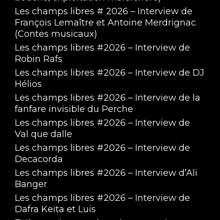
Les champs libres # 2026 – Interview de
François Lemaître et Antoine Merdrignac
(Contes musicaux)
Les champs libres #2026 – Interview de
Robin Rafs
Les champs libres #2026 – Interview de DJ
Hélios
Forum des associations 2025 - Interview de 
Les champs libres #2026 – Interview de la
l'association Tapage
Sep 11, 2025 • 4:16
fanfare invisible du Perche
Les champs libres #2026 – Interview de
Val que dalle
Les champs libres #2026 – Interview de
Decacorda
Les champs libres #2026 – Interview d’Ali
Banger
Les champs libres #2026 – Interview de
Forum des associations 2025 - Interview du 
Dafra Keita et Luis
club de full-contact
Sep 11, 2025 • 3:33