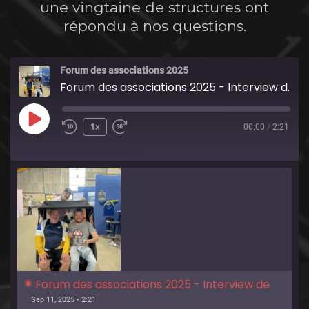
une vingtaine de structures ont
répondu à nos questions.
Forum des associations 2025
Forum des associations 2025 - Interview de l'association Tesserakt
Play
1x
00:00
/
2:21
Episode
Forum des associations 2025 - Interview de 
l'association Tesserakt
Sep 11, 2025 • 2:21