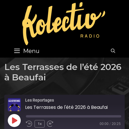
Skip
to
content
Menu
SEA
Les Terrasses de l’été 2026
à Beaufai
Les Reportages
Les Terrasses de l'été 2026 à Beaufai
Play
1x
00:00
/
20:25