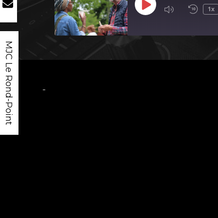
Play
1x
Episode
MJC Le Rond-Point
-