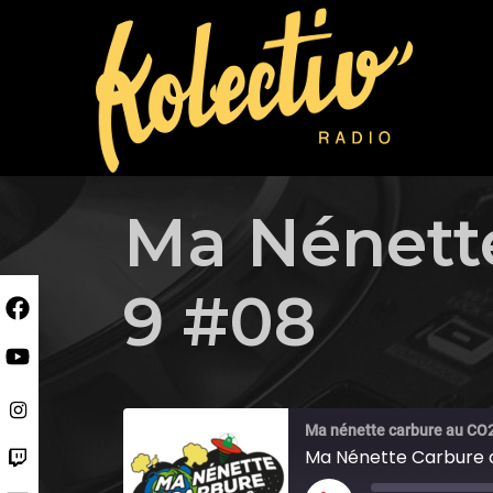
Skip
to
content
Ma Nénett
9 #08
Ma nénette carbure au CO
Ma Nénette Carbure 