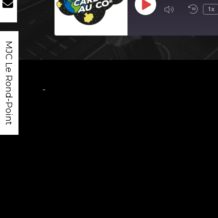
Play
1x
Episode
MJC Le Rond-Point
-