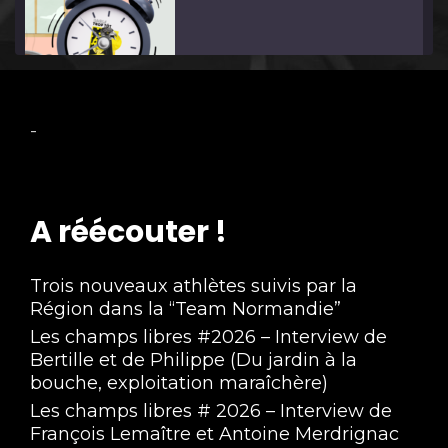
Eagle Trop Tôt ! #5
-
May 9, 2023 • 2:02:59
A réécouter !
Trois nouveaux athlètes suivis par la
Région dans la “Team Normandie”
Les champs libres #2026 – Interview de
Eagle Trop Tôt ! #4
Bertille et de Philippe (Du jardin à la
Apr 11, 2023 • 2:01:12
bouche, exploitation maraîchère)
Les champs libres # 2026 – Interview de
François Lemaître et Antoine Merdrignac