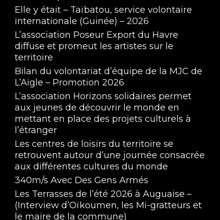
Elle y était – Taïbatou, service volontaire
internationale (Guinée) – 2026
L’association Poseur Export du Havre
diffuse et promeut les artistes sur le
territoire
Eagle Trop Tôt ! #1
Bilan du volontariat d’équipe de la MJC de
Jan 10, 2023 • 2:01:37
L’Aigle – Promotion 2026
L’association Horizons solidaires permet
aux jeunes de découvrir le monde en
mettant en place des projets culturels à
l’étranger
Les centres de loisirs du territoire se
retrouvent autour d’une journée consacrée
aux différentes cultures du monde
340m/s Avec Des Gens Armés
Les Terrasses de l’été 2026 à Auguaise –
(Interview d’Oïkoumen, les Mi-gratteurs et
le maire de la commune)