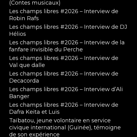
(Contes musicaux)
Les champs libres #2026 – Interview de
Robin Rafs
Les champs libres #2026 – Interview de DJ
Hélios
Eagle Trop Tôt ! #3
Les champs libres #2026 – Interview de la
Mar 7, 2023 • 2:00:21
fanfare invisible du Perche
Les champs libres #2026 – Interview de
Val que dalle
Les champs libres #2026 – Interview de
Decacorda
Les champs libres #2026 – Interview d’Ali
Banger
Les champs libres #2026 – Interview de
Eagle Trop Tôt ! #2
Dafra Keita et Luis
Feb 7, 2023 • 2:00:26
Taïbatou, jeune volontaire en service
civique international (Guinée), témoigne
de son expérience