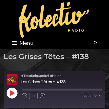
Skip
to
content
Menu
SEA
Les Grises Têtes – #138
#TousUnisContreLaHaine
Les Grises Têtes – #138
Play
1x
00:00
/
1:04:51
Episode