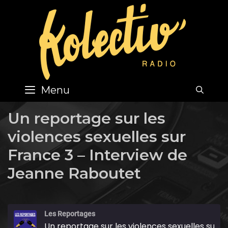
Skip
to
content
Menu
SEA
Un reportage sur les
violences sexuelles sur
France 3 – Interview de
Jeanne Raboutet
Les Reportages
Un reportage sur les violences sexuelles sur France 3 - Interview de Jeanne Raboutet