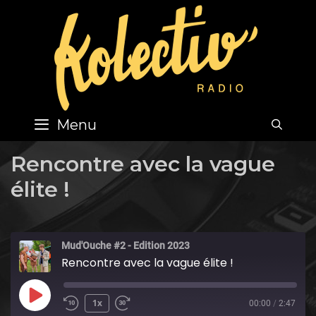
Skip
to
content
Menu
SEA
Rencontre avec la vague
élite !
Mud'Ouche #2 - Edition 2023
Rencontre avec la vague élite !
Play
1x
00:00
/
2:47