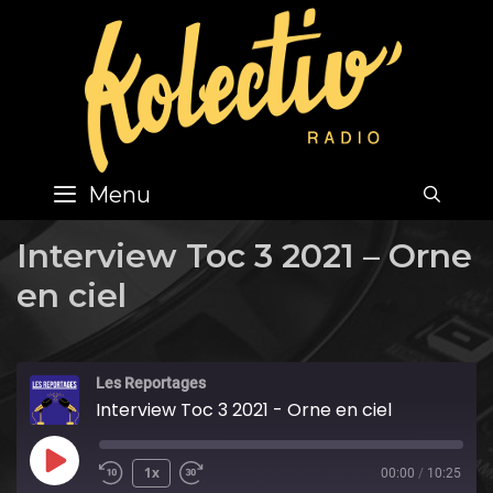
Skip
to
content
Menu
SEA
Interview Toc 3 2021 – Orne
en ciel
Les Reportages
Interview Toc 3 2021 - Orne en ciel
Play
1x
00:00
/
10:25