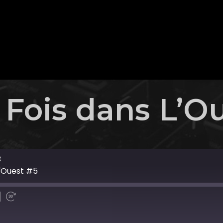
e Fois dans L’O
t
 L'Ouest #5