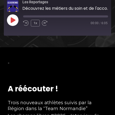
Les Reportages
Découvrez les métiers du soin et de l'accompagnement à Saint-Sulpice avec Pôle Emploi mardi 18 avril !
Play
1x
00:00
/
6:05
Episode
-
A réécouter !
Trois nouveaux athlètes suivis par la
Région dans la “Team Normandie”