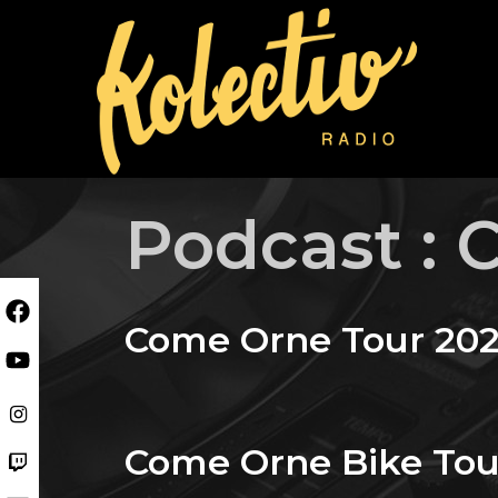
Skip
to
content
Podcast :
C
Come Orne Tour 20
Come Orne Bike Tour