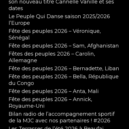
son nouveau titre Cannelle Vanille et ses
dates
340 m/s - Violette Prévost, la pianiste rouge
Le Peuple Qui Danse saison 2025/2026
Mar 31, 2023 • 30:59
l’Europe
Fête des peuples 2026 – Véronique,
Sénégal
Fête des peuples 2026 – Sam, Afghanistan
Fêtes des peuples 2026 – Carolin,
Allemagne
Fête des peuples 2026 – Bernadette, Liban
Annonce de Jeudi - Semaine sexualités sans 
Fête des peuples 2026 – Bella, République
tabous
Mar 31, 2023 • 3:02
du Congo
Fête des peuples 2026 – Anta, Mali
Fête des peuples 2026 – Annick,
Royaume-Uni
Bilan radio de l’accompagnement sportif
de la MJC avec nos partenaires ! #2026
Les Terrasses de l’été 2026 à Beaufai