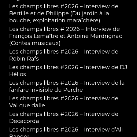
Les champs libres #2026 – Interview de
2 heures de conférence avec Pauline 
Bertille et de Philippe (Du jardin à la
Dandonneau sur l'éducation à la sexualité des 
Apr 8, 2023 • 1:36:32
bouche, exploitation maraîchère)
adolescents
Les champs libres # 2026 – Interview de
François Lemaître et Antoine Merdrignac
(Contes musicaux)
Les champs libres #2026 – Interview de
Robin Rafs
Les champs libres #2026 – Interview de DJ
Hélios
Le Numéro #12 - Prévention et plus si affinités 
Les champs libres #2026 – Interview de la
au Cegidd
Apr 8, 2023 • 1:11:36
fanfare invisible du Perche
Les champs libres #2026 – Interview de
Val que dalle
Les champs libres #2026 – Interview de
Decacorda
Les champs libres #2026 – Interview d’Ali
Banger