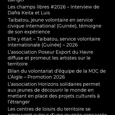
Les champs libres #2026 – Interview de
Hakken Ramen - La sexualité au Japon avec 
Dafra Keita et Luis
Valérie Harvey
Apr 6, 2023 • 1:53:42
Taïbatou, jeune volontaire en service
civique international (Guinée), témoigne
de son expérience
Elle y était – Taïbatou, service volontaire
internationale (Guinée) – 2026
L’association Poseur Export du Havre
diffuse et promeut les artistes sur le
territoire
La Capsule de L'Amitié des Volontaires !
Bilan du volontariat d’équipe de la MJC de
Mar 31, 2023 • 1:44:02
L’Aigle – Promotion 2026
L’association Horizons solidaires permet
aux jeunes de découvrir le monde en
mettant en place des projets culturels à
l’étranger
Les centres de loisirs du territoire se
retrouvent autour d’une journée consacrée