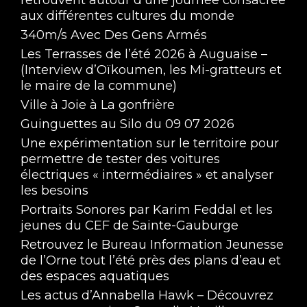
aux différentes cultures du monde
Les préliminaires - L'avant grises têtes
340m/s Avec Des Gens Armés
Mar 31, 2023 • 19:51
Les Terrasses de l’été 2026 à Auguaise –
(Interview d’Oïkoumen, les Mi-gratteurs et
le maire de la commune)
Ville à Joie à La gonfrière
Guinguettes au Silo du 09 07 2026
Une expérimentation sur le territoire pour
permettre de tester des voitures
électriques « intermédiaires » et analyser
Annonce journée de Vendredi - Semaine 
les besoins
sexualité sans tabous
Mar 31, 2023 • 3:36
Portraits Sonores par Karim Feddal et les
jeunes du CEF de Sainte-Gauburge
Retrouvez le Bureau Information Jeunesse
de l’Orne tout l’été près des plans d’eau et
des espaces aquatiques
Les actus d’Annabella Hawk – Découvrez