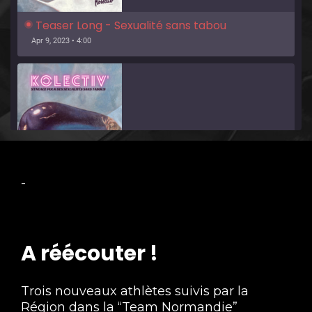
Teaser Long - Sexualité sans tabou
Apr 9, 2023 • 4:00
La Hotline - Deux heures d'émission avec des 
-
professionnels de santé, Charlotte Cauchard, 
Apr 8, 2023 • 4:04:07
sage-femme hospitalière, et Pauline 
Dandonneau autrice d'un mémoire sur 
l'éducation sexuelle des adolescents
A réécouter !
Trois nouveaux athlètes suivis par la
Région dans la “Team Normandie”