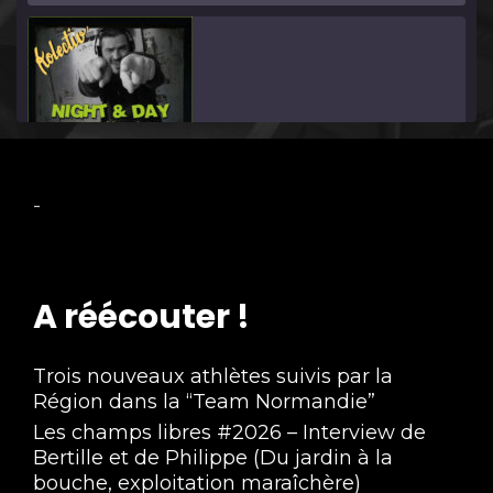
Night & Day #3
-
Dec 3, 2021 • 1:00:10
A réécouter !
Trois nouveaux athlètes suivis par la
Région dans la “Team Normandie”
Les champs libres #2026 – Interview de
Night & Day #2
Bertille et de Philippe (Du jardin à la
Nov 19, 2021 • 59:44
bouche, exploitation maraîchère)