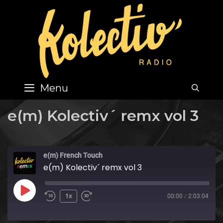
Skip
to
content
Menu
SEA
e(m) Kolectiv´ remx vol 3
e(m) French Touch
e(m) Kolectiv´ remx vol 3
Play
1x
00:00
/
2:03:04
Episode