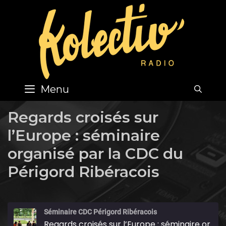
Skip
to
content
Menu
SEA
Regards croisés sur
l’Europe : séminaire
organisé par la CDC du
Périgord Ribéracois
Séminaire CDC Périgord Ribéracois
Regards croisés sur l’Europe : séminaire organisé par la CDC du Périgord Ribéracois