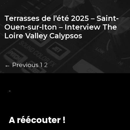
Terrasses de l’été 2025 – Saint-
Ouen-sur-Iton – Interview The
Loire Valley Calypsos
Post
← Previous
1
2
navigation
-
A réécouter !