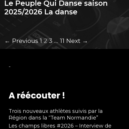
Le Peuple Qui Danse saison
2025/2026 La danse
Post
← Previous
1
2
3
…
11
Next →
navigation
-
A réécouter !
Trois nouveaux athlètes suivis par la
Région dans la “Team Normandie”
Les champs libres #2026 – Interview de