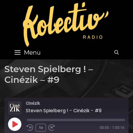
Skip
to
content
Menu
SEA
Steven Spielberg ! –
Cinézik – #9
Cinézik
Steven Spielberg ! - Cinézik - #9
Play
1x
00:00
/
1:00:16