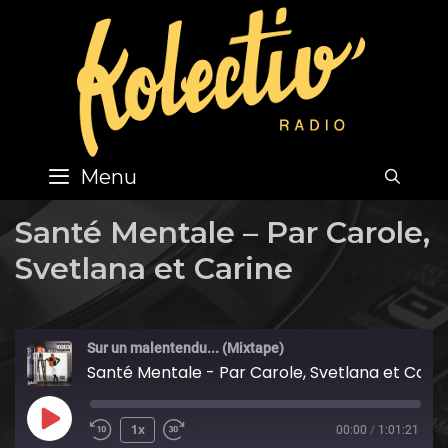
Skip
to
content
Menu
SEA
Santé Mentale – Par Carole,
Svetlana et Carine
Sur un malentendu... (Mixtape)
Santé Mentale - Par Carole, Svetlana et Carine
Play
1x
00:00
/
1:01:21