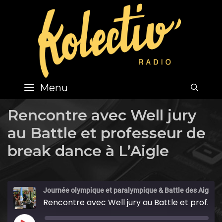
Skip
to
content
Menu
SEA
Rencontre avec Well jury
au Battle et professeur de
break dance à L’Aigle
Journée olympique et paralympique & Battle des Aigles
Rencontre avec Well jury au Battle et professeur de break dance à L'Aigle