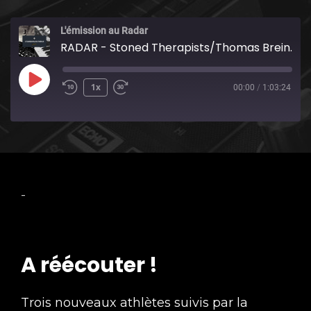
L'émission au Radar
RADAR - Stoned Therapists/Thomas Breinert/Springfire/Gogojuice/Sultan Mashine/Kobalt/The Eggz/Absone
Play
1x
00:00
/
1:03:24
Episode
-
A réécouter !
Trois nouveaux athlètes suivis par la