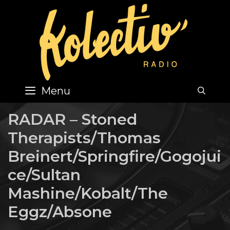
Skip
to
content
Menu
SEA
RADAR – Stoned
Therapists/Thomas
Breinert/Springfire/Gogojui
ce/Sultan
Mashine/Kobalt/The
Eggz/Absone