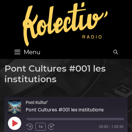
Skip
to
content
Menu
SEA
Pont Cultures #001 les
institutions
Pont Kultur'
Pont Cultures #001 les institutions
Play
1x
00:00
/
1:00:30