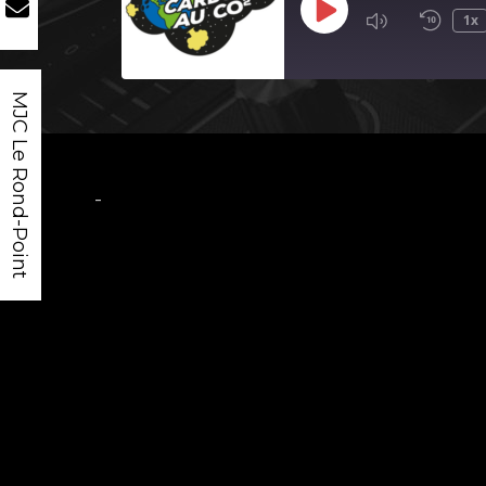
Play
1x
Episode
MJC Le Rond-Point
-