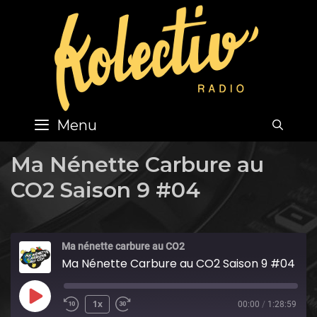
Skip
to
content
Menu
SEA
Ma Nénette Carbure au
CO2 Saison 9 #04
Ma nénette carbure au CO2
Ma Nénette Carbure au CO2 Saison 9 #04
Play
1x
00:00
/
1:28:59