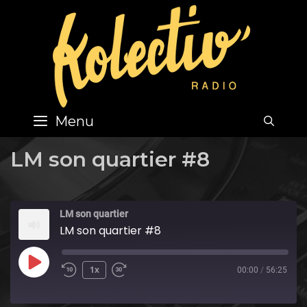
Skip
to
content
Menu
SEA
LM son quartier #8
LM son quartier
LM son quartier #8
Play
1x
00:00
/
56:25
Episode