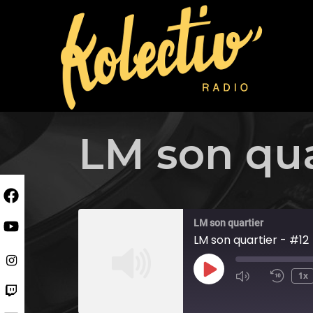
Skip
to
content
LM son qua
LM son quartier
LM son quartier - #12
Play
1x
Episode