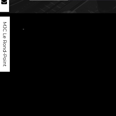
MJC Le Rond-Point
-