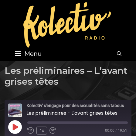
Skip
to
content
Menu
SEA
Les préliminaires – L’avant
grises têtes
Kolectiv' s'engage pour des sexualités sans tabous
Les préliminaires - L'avant grises têtes
Play
1x
00:00
/
19:51