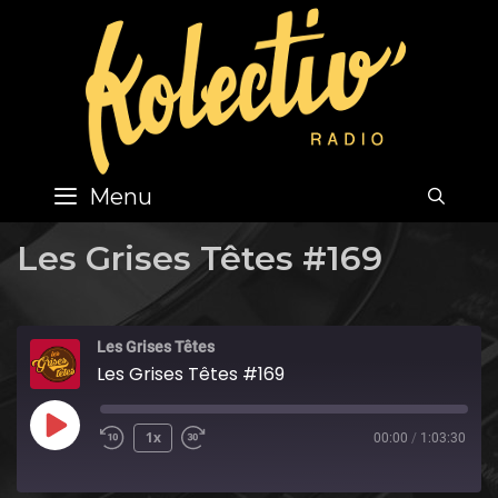
Skip
to
content
Menu
SEA
Les Grises Têtes #169
Les Grises Têtes
Les Grises Têtes #169
Play
1x
00:00
/
1:03:30
Episode