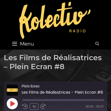
Skip
to
content
Menu
SEA
Les Films de Réalisatrices
– Plein Ecran #8
Plein Ecran
Les Films de Réalisatrices - Plein Ecran #8
Play
1x
00:00
/
59:57