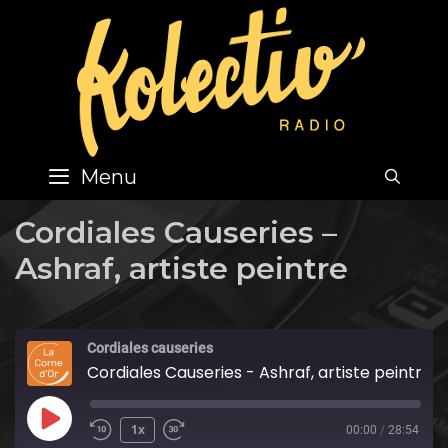
Skip
to
content
Menu
SEA
Cordiales Causeries –
Ashraf, artiste peintre
Cordiales causeries
Cordiales Causeries - Ashraf, artiste peintre
Play
1x
00:00
/
28:54