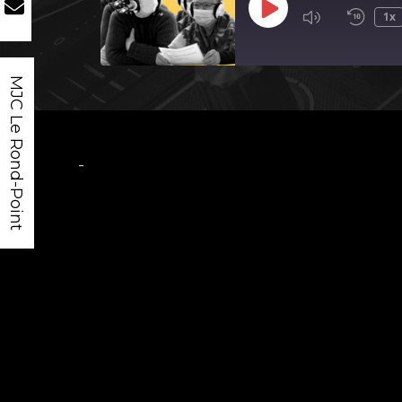
Play
1x
Episode
MJC Le Rond-Point
-