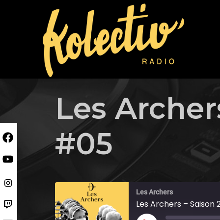
Skip
to
content
Les Archer
#05
Les Archers
Les Archers – Saison