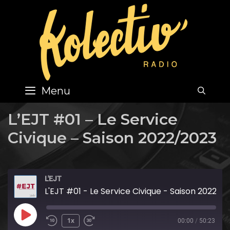
Skip
to
content
Menu
SEA
L’EJT #01 – Le Service
Civique – Saison 2022/2023
L'EJT
L'EJT #01 - Le Service Civique - Saison 2022/2023
Play
1x
00:00
/
50:23