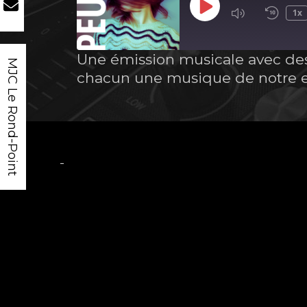
Play
1x
Episode
Une émission musicale avec des
MJC Le Rond-Point
chacun une musique de notre e
-