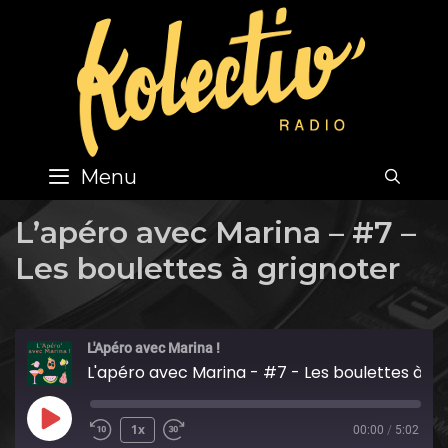
Skip
to
content
Menu
SEA
L’apéro avec Marina – #7 –
Les boulettes à grignoter
L'Apéro avec Marina !
L'apéro avec Marina - #7 - Les boulettes à grignoter
Play
1x
00:00
/
5:02