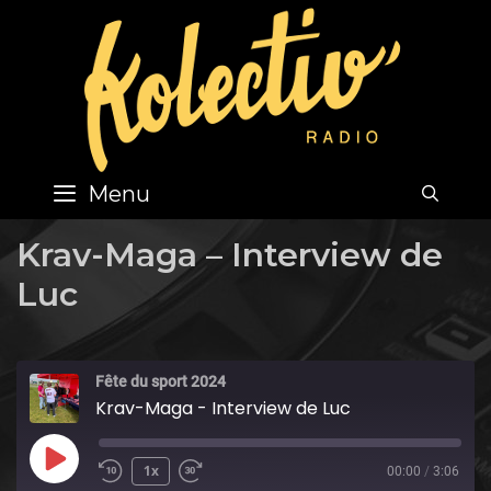
Skip
to
content
Menu
SEA
Krav-Maga – Interview de
Luc
Fête du sport 2024
Krav-Maga - Interview de Luc
Play
1x
00:00
/
3:06