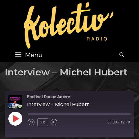
Skip
to
content
Menu
SEA
Interview – Michel Hubert
Festival Douce Amère
Interview - Michel Hubert
Play
1x
00:00
/
12:18
Episode