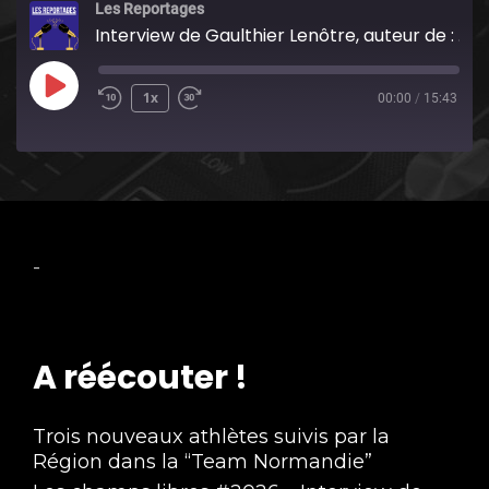
Les Reportages
Interview de Gaulthier Lenôtre, auteur de : Normandie région de passions aux éditions du Panthéon
Play
1x
00:00
/
15:43
Episode
-
A réécouter !
Trois nouveaux athlètes suivis par la
Région dans la “Team Normandie”