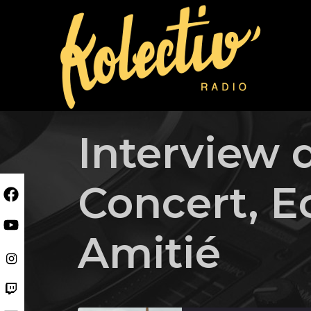
Skip
to
content
Interview 
Concert, E
Amitié