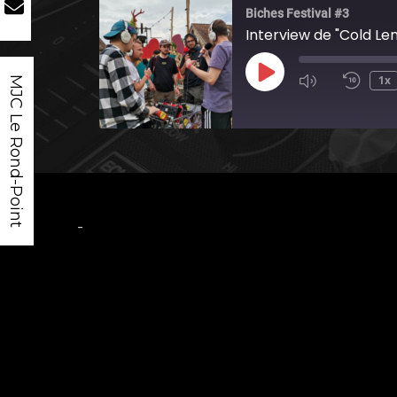
Biches Festival #3
Interview de "Cold Le
Play
1x
MJC Le Rond-Point
Episode
-