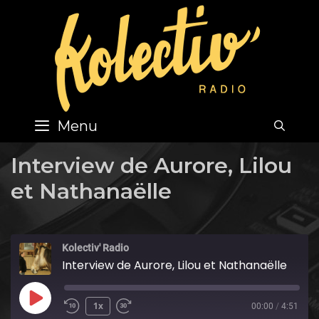
Skip
to
content
Menu
SEA
Interview de Aurore, Lilou
et Nathanaëlle
Kolectiv' Radio
Interview de Aurore, Lilou et Nathanaëlle
Play
1x
00:00
/
4:51