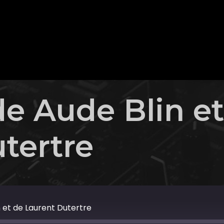
de Aude Blin e
tertre
n et de Laurent Dutertre