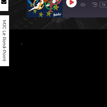
Play
1x
Episode
MJC Le Rond-Point
-