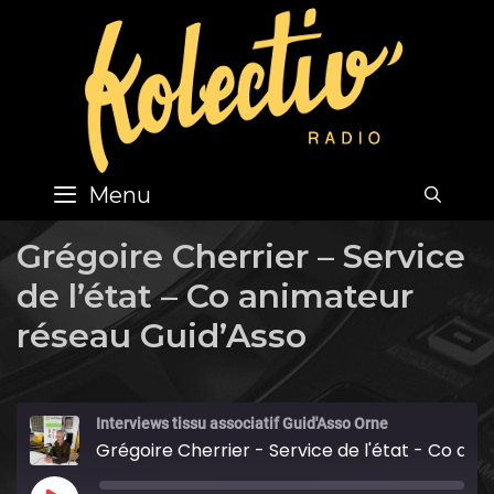
Skip
to
content
Menu
SEA
Grégoire Cherrier – Service
de l’état – Co animateur
réseau Guid’Asso
Interviews tissu associatif Guid'Asso Orne
Grégoire Cherrier - Service de l'état - Co animateur réseau Guid'Asso