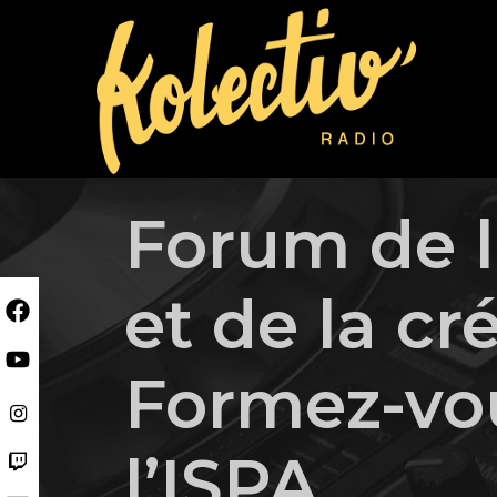
Skip
to
content
Forum de l
et de la cr
Formez-vou
l’ISPA