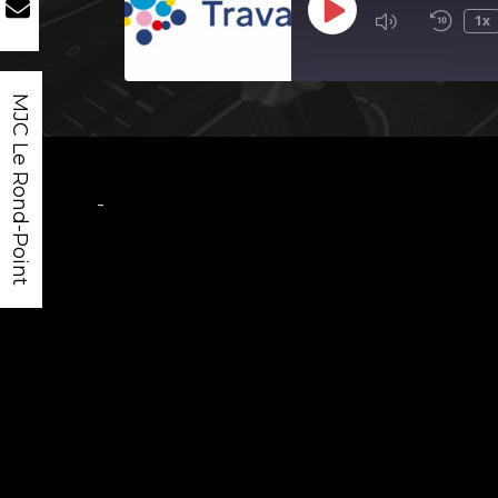
Play
1x
Episode
MJC Le Rond-Point
-