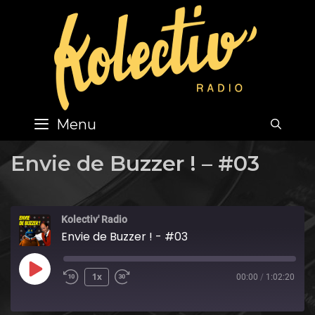
Skip
to
content
Menu
SEA
Envie de Buzzer ! – #03
Kolectiv' Radio
Envie de Buzzer ! - #03
Play
1x
00:00
/
1:02:20
Episode