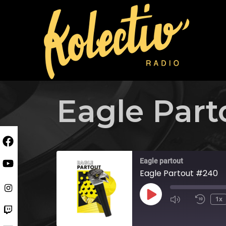
Skip
to
content
Eagle Part
Eagle partout
Eagle Partout #240
Play
1x
Episode