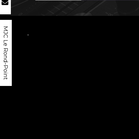
MJC Le Rond-Point
-